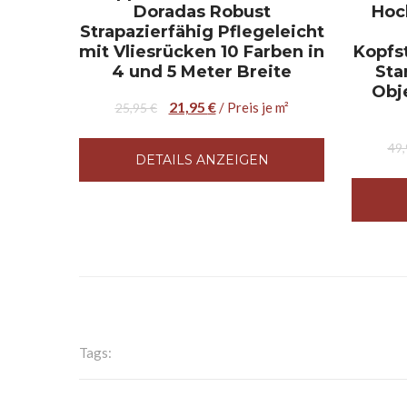
Doradas Robust
Hoc
Strapazierfähig Pflegeleicht
mit Vliesrücken 10 Farben in
Kopfst
4 und 5 Meter Breite
Sta
Obj
21,95
€
/ Preis je m²
25,95
€
49
DETAILS ANZEIGEN
Tags: