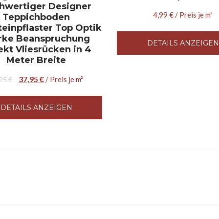
hwertiger Designer
4,99
€
/ Preis je m²
Teppichboden
einpflaster Top Optik
rke Beanspruchung
DETAILS ANZEIGEN
ekt Vliesrücken in 4
Meter Breite
37,95
€
/ Preis je m²
,95
€
DETAILS ANZEIGEN