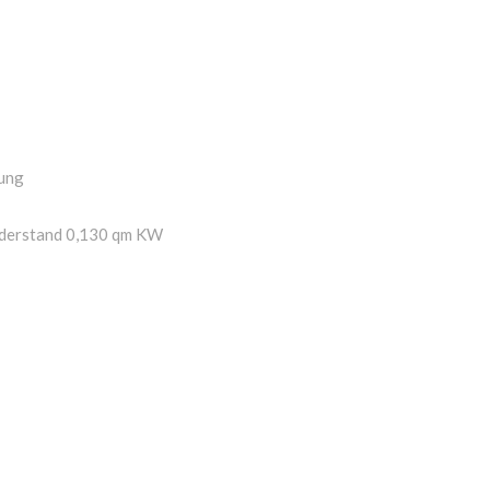
hung
derstand 0,130 qm KW