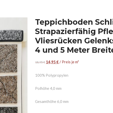
Teppichboden Schl
Strapazierfähig Pfl
Vliesrücken Gelenk
4 und 5 Meter Breit
14,95
€
/ Preis je m²
18,95
€
100% Polypropylen
Polhöhe 4,0 mm
Gesamthöhe 6,0 mm