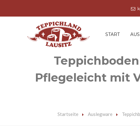
k
START
AU
Teppichboden 
Pflegeleicht mit 
Startseite
Auslegware
Teppichb