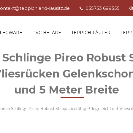
ontakt@teppichland-lausitz.de
035753 699555
SLEGWARE
PVC-BELÄGE
TEPPICH-LÄUFER
TEPP
Schlinge Pireo Robust S
Vliesrücken Gelenkscho
und 5 Meter Breite
oden Schlinge Pireo Robust Strapazierfähig Pflegeleicht mit Vliesr