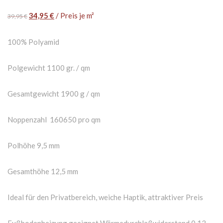
34,95
€
/ Preis je m²
39,95
€
100% Polyamid
Polgewicht 1100 gr. / qm
Gesamtgewicht 1900 g / qm
Noppenzahl 160650 pro qm
Polhöhe 9,5 mm
Gesamthöhe 12,5 mm
Ideal für den Privatbereich, weiche Haptik, attraktiver Preis
Fußbodenheizung geeignet Wärmedurchlaßwiderstand 0,13