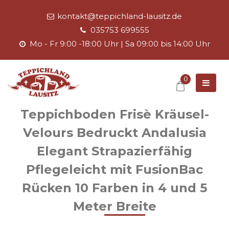
kontakt@teppichland-lausitz.de
035753 699555
Mo - Fr 9:00 -18:00 Uhr | Sa 09:00 bis 14:00 Uhr
0
Teppichboden Frisè Kräusel-
Velours Bedruckt Andalusia
Elegant Strapazierfähig
Pflegeleicht mit FusionBac
Rücken 10 Farben in 4 und 5
Meter Breite