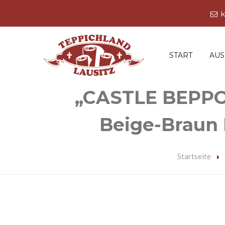
k
START
AU
„CASTLE BEPPO“
Beige-Braun 
Startseite