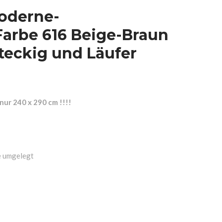
oderne-
Farbe 616 Beige-Braun
teckig und Läufer
nur 240 x 290 cm !!!!
e umgelegt