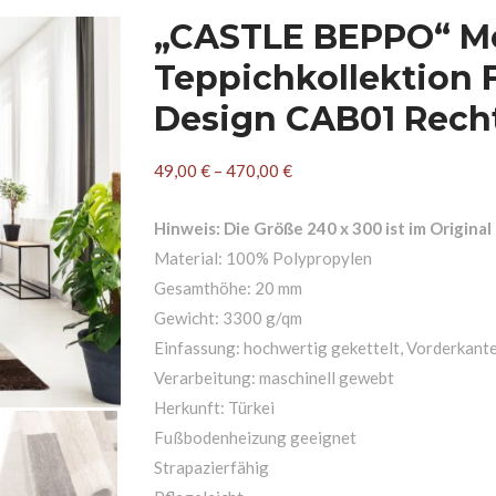
„CASTLE BEPPO“ M
Teppichkollektion 
Design CAB01 Rech
49,00
€
–
470,00
€
Hinweis: Die Größe 240 x 300 ist im Original 
Material: 100% Polypropylen
Gesamthöhe: 20 mm
Gewicht: 3300 g/qm
Einfassung: hochwertig gekettelt, Vorderkant
Verarbeitung: maschinell gewebt
Herkunft: Türkei
Fußbodenheizung geeignet
Strapazierfähig