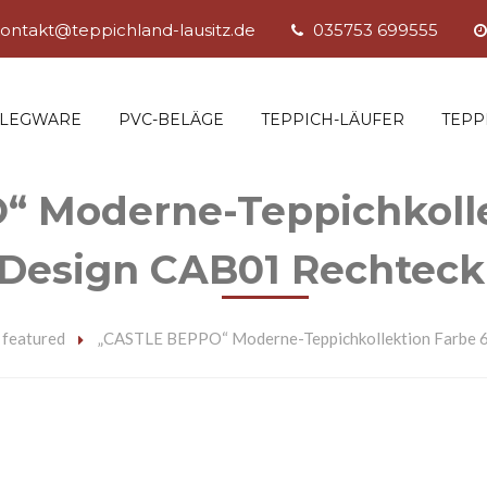
ontakt@teppichland-lausitz.de
035753 699555
SLEGWARE
PVC-BELÄGE
TEPPICH-LÄUFER
TEPP
 Moderne-Teppichkolle
Design CAB01 Rechteck
featured
„CASTLE BEPPO“ Moderne-Teppichkollektion Farbe 6