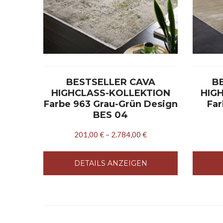
BESTSELLER CAVA
B
HIGHCLASS-KOLLEKTION
HIG
Farbe 963 Grau-Grün Design
Far
BES 04
201,00
€
–
2.784,00
€
DETAILS ANZEIGEN