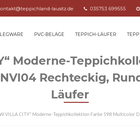
ontakt@teppichland-lausitz.de
035753 699555
SLEGWARE
PVC-BELÄGE
TEPPICH-LÄUFER
TEPP
“ Moderne-Teppichkoll
 NVI04 Rechteckig, Run
Läufer
W VILLA CITY“ Moderne-Teppichkollektion Farbe 598 Multicolor De