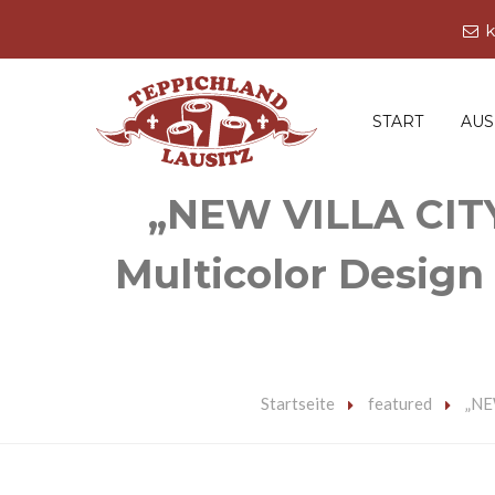
k
START
AU
„NEW VILLA CITY
Multicolor Design
Startseite
featured
„NE