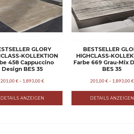
ESTSELLER GLORY
BESTSELLER GLO
HCLASS-KOLLEKTION
HIGHCLASS-KOLLEK
be 458 Cappuccino
Farbe 669 Grau-Mix 
Design BES 35
BES 35
201,00
€
–
1.893,00
€
201,00
€
–
1.893,00
€
DETAILS ANZEIGEN
DETAILS ANZEIGEN