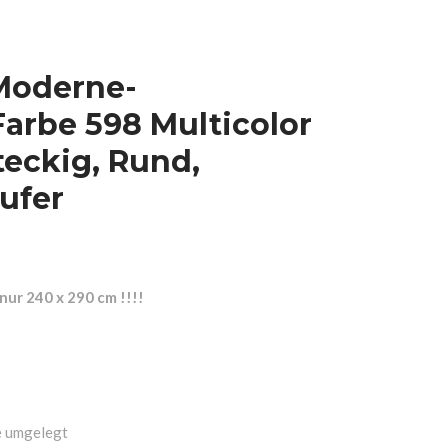
Moderne-
Farbe 598 Multicolor
eckig, Rund,
ufer
nur 240 x 290 cm !!!!
e umgelegt