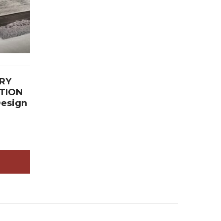
RY
TION
Design