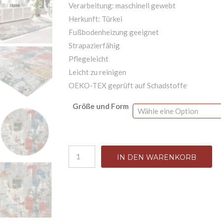
Verarbeitung: maschinell gewebt
Herkunft: Türkei
Fußbodenheizung geeignet
Strapazierfähig
Pflegeleicht
Leicht zu reinigen
OEKO-TEX geprüft auf Schadstoffe
Größe und Form
"NEW VILLA CITY" Moderne-Teppichkollekti
IN DEN WARENKORB